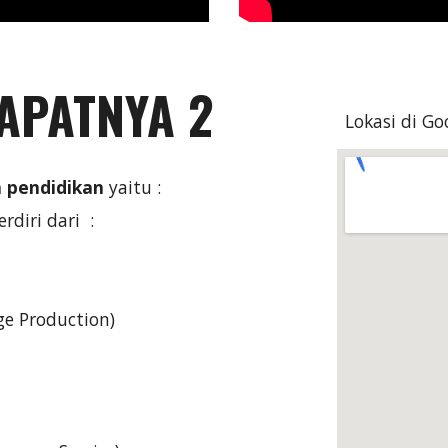
APATNYA 2
Lokasi di G
 pendidikan
yaitu :
diri dari :
ge Production)